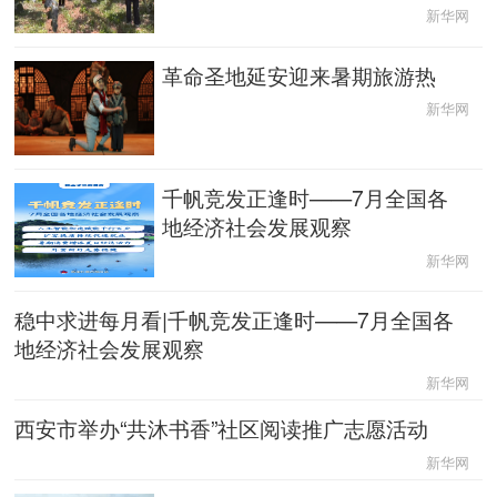
新华网
辽宁
吉林
上海
江苏
革命圣地延安迎来暑期旅游热
浙江
安徽
福建
江西
新华网
山东
河南
湖北
湖南
千帆竞发正逢时——7月全国各
广东
广西
海南
重庆
地经济社会发展观察
新华网
四川
贵州
云南
西藏
稳中求进每月看|千帆竞发正逢时——7月全国各
陕西
甘肃
青海
宁夏
地经济社会发展观察
新华网
新疆
内蒙古
黑龙江
西安市举办“共沐书香”社区阅读推广志愿活动
新华网
多语种频道