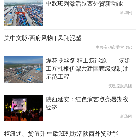
中欧班列激活陕西外贸新动能
English
Español
Français
عربى
新华网
Русский язык
日本語
한국어
关中文脉·西府风物 | 凤翔泥塑
Deutsch
Português
中共宝鸡市委宣传部
焊花映丝路 精工筑能源——陕建
工匠扎根伊犁共建国家级煤制油
示范工程
陕建控股集团
陕西延安：红色演艺点亮暑期夜
经济
新华网
枢纽通、货值升 中欧班列激活陕西外贸动能