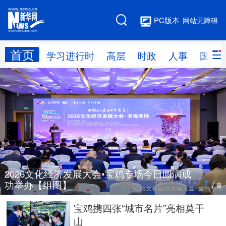
PC版本
网站无障碍
首页
网站地图
学习进行时
高层
时政
人事
国际
学习进行时
高层
时政
人事
国际
财经
网评
港澳
台湾
思客智库
全球连线
教育
科技
科创
量子
体育
2026文化经济发展大会•宝鸡专场今日圆满成
1
/
功举办【组图】
8
文化
书画
健康
军事
宝鸡携四张“城市名片”亮相莫干
山
访谈
视频
图片
政务