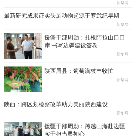
新华网
最新研究成果证实头足动物起源于寒武纪早期
新华网
援疆干部周勋：扎根阿拉山口口
岸 书写边疆建设答卷
新华网
陕西眉县：葡萄满枝丰收忙
新华网
陕西：跨区划检察改革助力美丽陕西建设
新华网
援疆干部周勋：跨越山海赴边疆
实干担当显初心