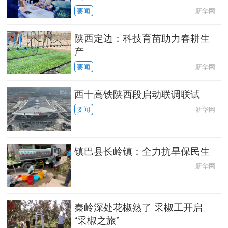
新华网
要闻
中央文件
金融
汽车
食品
陕西定边：科技育苗助力春耕生
人居
信息化
数字经济
学术中国
产
新华网
要闻
乡村振兴
溯源中国
城市
旅游
西十高铁陕西段启动联调联试
能源
会展
彩票
娱乐
新华网
要闻
时尚
悦读
公益
一带一路
镇巴县长岭镇：全力抗旱保民生
亚太网
上市公司
文化产业
新华网
地方频道
秦岭深处花椒熟了 采椒工开启
“采椒之旅”
北京
天津
河北
山西