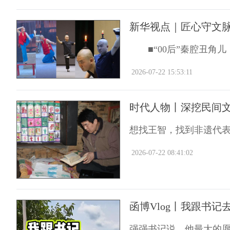
新华视点｜匠心守文脉
■“00后”秦腔丑角儿
2026-07-22 15:53:11
时代人物丨深挖民间文
想找王智，找到非遗代
2026-07-22 08:41:02
函博Vlog丨我跟书记
强强书记说，他最大的