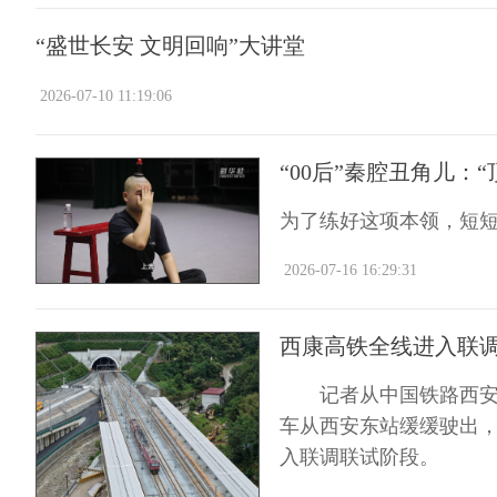
“盛世长安 文明回响”大讲堂
2026-07-10 11:19:06
“00后”秦腔丑角儿：
为了练好这项本领，短短
2026-07-16 16:29:31
西康高铁全线进入联
记者从中国铁路西安局集
车从西安东站缓缓驶出
入联调联试阶段。