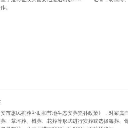
作。
处
《西安市惠民殡葬补助和节地生态安葬奖补政策》，对家属
壁葬、草坪葬、树葬、花葬等形式进行安葬或选择海葬、