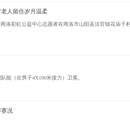
村老人留住岁月温柔
和商洛彩虹公益中心志愿者在商洛市山阳县法官镇花庙子
队能（在男子4X100米接力）卫冕。
赛赛况