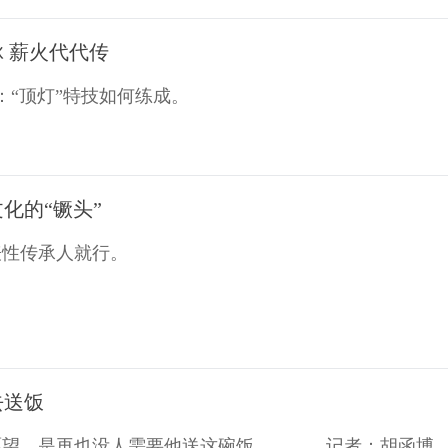
 薪火代代传
：“顶灯”特技如何练成。
化的“镢头”
表性传承人就行。
去送饭
愿望，是再也没人需要他送这碗饭…… 记者：胡函博