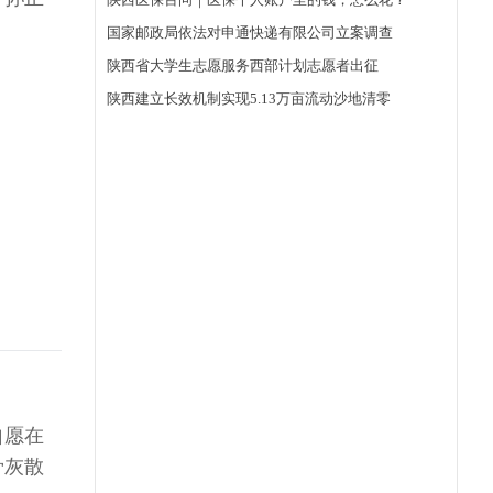
自愿在
骨灰散