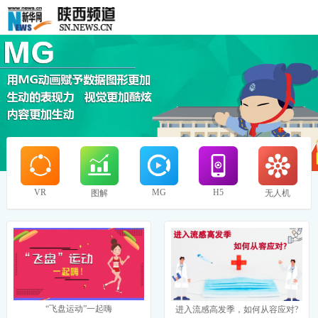
VR
MG
H5
图解
无人机
“飞盘运动”一起嗨
进入流感高发季，如何从容应对?