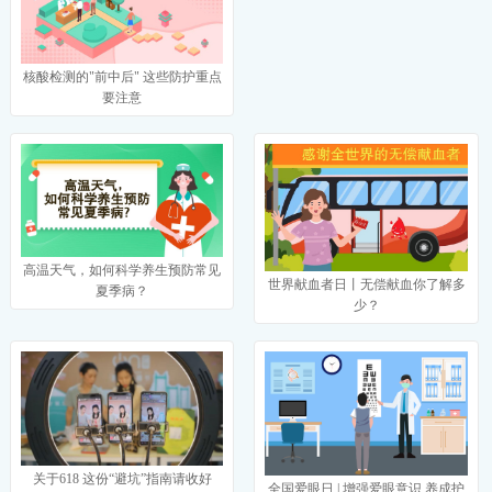
核酸检测的"前中后" 这些防护重点
要注意
高温天气，如何科学养生预防常见
世界献血者日丨无偿献血你了解多
夏季病？
少？
关于618 这份“避坑”指南请收好
全国爱眼日 | 增强爱眼意识 养成护