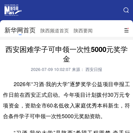
手机新华网
网站地图
新华网首页
搜索
陕西频道首页
陕西要闻
地方频道
西安困难学子可申领一次性5000元奖学
北京
天津
河北
山西
金
辽宁
吉林
上海
江苏
2026-07-09 10:02:07
来源： 西安日报
浙江
安徽
福建
江西
2026年“习酒·我的大学”逐梦奖学公益项目申报工
山东
河南
湖北
湖南
作日前在西安正式启动。今年项目计划拨付30万元专
项资金，资助全市60名低收入家庭优秀本科新生，符
广东
广西
海南
重庆
合条件学子可申领一次性5000元奖励资助。
四川
贵州
云南
西藏
陕西
甘肃
青海
宁夏
“习酒·我的大学”是陕西“希望工程圆梦·牵手行