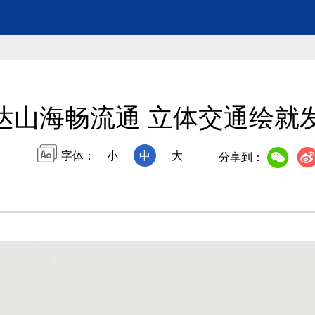
达山海畅流通 立体交通绘就
字体：
小
中
大
分享到：