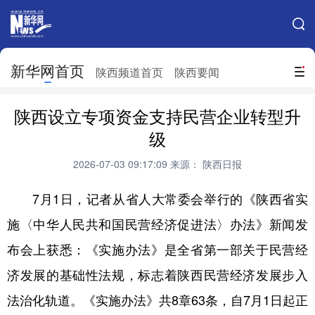
手机新华网
网站地图
新华网首页
搜索
陕西频道首页
陕西要闻
地方频道
陕西设立专项资金支持民营企业转型升
北京
天津
河北
山西
级
辽宁
吉林
上海
江苏
2026-07-03 09:17:09
来源： 陕西日报
浙江
安徽
福建
江西
7月1日，记者从省人大常委会举行的《陕西省实
山东
河南
湖北
湖南
施〈中华人民共和国民营经济促进法〉办法》新闻发
布会上获悉：《实施办法》是全省第一部关于民营经
广东
广西
海南
重庆
济发展的基础性法规，标志着陕西民营经济发展步入
四川
贵州
云南
西藏
法治化轨道。《实施办法》共8章63条，自7月1日起正
陕西
甘肃
青海
宁夏