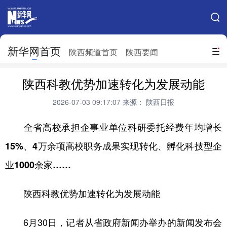
手机新华网
网站地图
新华网首页
搜索
陕西频道首页
陕西要闻
地方频道
陕西科教优势加速转化为发展动能
北京
天津
河北
山西
2026-07-03 09:17:07
来源： 陕西日报
辽宁
吉林
上海
江苏
全省高校承担企事业单位科研委托经费年均增长
浙江
安徽
福建
江西
15%、4万余项高校职务成果实现转化、孵化科技型企
山东
河南
湖北
湖南
业1000余家……
广东
广西
海南
重庆
陕西科教优势加速转化为发展动能
四川
贵州
云南
西藏
6月30日，记者从省政府新闻办举办的新闻发布会
陕西
甘肃
青海
宁夏