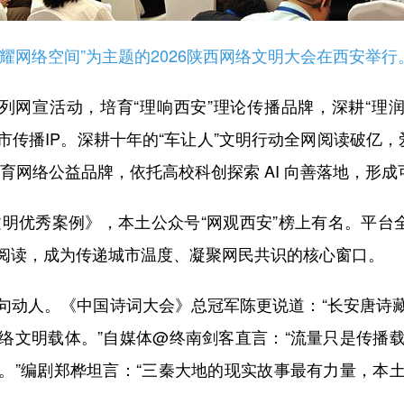
耀网络空间”为主题的2026陕西网络文明大会在西安举行
网宣活动，培育“理响西安”理论传播品牌，深耕“理润
城市传播IP。深耕十年的“车让人”文明行动全网阅读破亿
步培育网络公益品牌，依托高校科创探索 AI 向善落地，形
明优秀案例》，本土公众号“网观西安”榜上有名。平台全
阅读，成为传递城市温度、凝聚网民共识的核心窗口。
动人。《中国诗词大会》总冠军陈更说道：“长安唐诗藏
络文明载体。”自媒体@终南剑客直言：“流量只是传播
。”编剧郑桦坦言：“三秦大地的现实故事最有力量，本