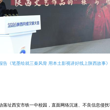
告《笔墨绘就三秦风骨 用本土影视讲好线上陕西故事
落址西安市铁一中校园，直面网络沉迷、不良信息侵扰