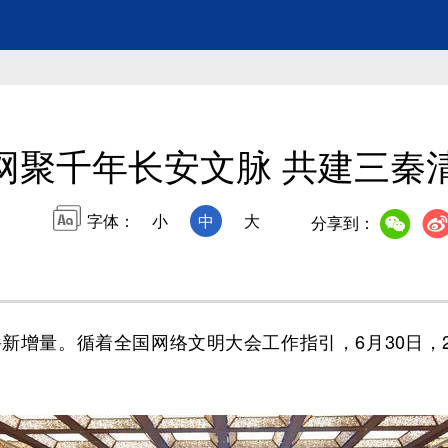
网聚千年长安文脉 共建三秦
字体：
小
中
大
分享到：
量。循着全国网络文明大会工作指引，6月30日，2