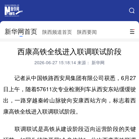
手机新华网
网站地图
新华网首页
搜索
陕西频道首页
陕西要闻
地方频道
西康高铁全线进入联调联试阶段
北京
天津
河北
山西
2026-06-27 15:18:14
来源： 新华网
辽宁
吉林
上海
江苏
记者从中国铁路西安局集团有限公司获悉，6月27
浙江
安徽
福建
江西
日上午，随着57611次专业检测列车从西安东站缓缓驶
山东
河南
湖北
湖南
出，一路穿越秦岭山脉驶向安康西站方向，标志着西
广东
广西
海南
重庆
康高铁全线进入联调联试阶段。
四川
贵州
云南
西藏
联调联试是高铁从建设阶段迈向运营阶段的关键
陕西
甘肃
青海
宁夏