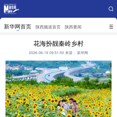
手机新华网
网站地图
新华网首页
搜索
陕西频道首页
陕西要闻
地方频道
花海扮靓秦岭乡村
北京
天津
河北
山西
2026-06-19 09:51:50
来源： 新华网
辽宁
吉林
上海
江苏
浙江
安徽
福建
江西
山东
河南
湖北
湖南
广东
广西
海南
重庆
四川
贵州
云南
西藏
陕西
甘肃
青海
宁夏