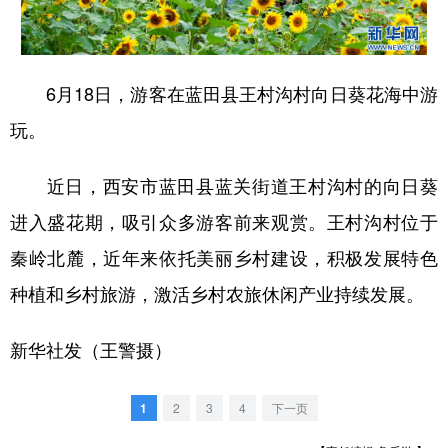
新疆
内蒙古
黑龙江
6月18日，游客在蓝田县王村沟村向日葵花海中游
玩。
近日，西安市蓝田县蓝关街道王村沟村的向日葵
进入盛花期，吸引众多游客前来观赏。王村沟村位于
秦岭北麓，近年来依托美丽乡村建设，积极发展特色
种植和乡村旅游，激活乡村农旅休闲产业持续发展。
新华社发（王警摄）
1
2
3
4
下一页