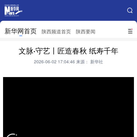
手机新华网
网站地图
新华网首页
搜索
陕西频道首页
陕西要闻
地方频道
文脉·守艺丨匠造春秋 纸寿千年
北京
天津
河北
山西
2026-06-02 17:04:46
来源： 新华社
辽宁
吉林
上海
江苏
浙江
安徽
福建
江西
山东
河南
湖北
湖南
广东
广西
海南
重庆
四川
贵州
云南
西藏
陕西
甘肃
青海
宁夏