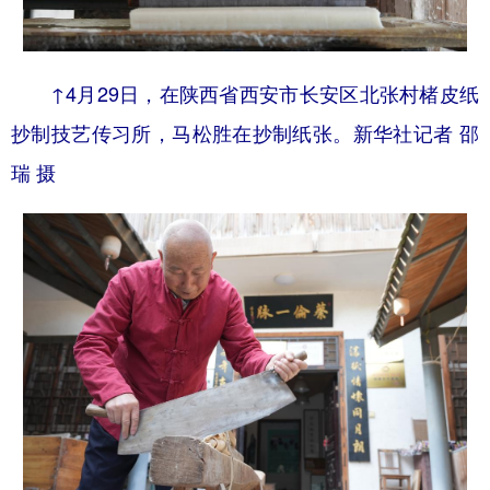
↑4月29日，在陕西省西安市长安区北张村楮皮纸
抄制技艺传习所，马松胜在抄制纸张。新华社记者 邵
瑞 摄