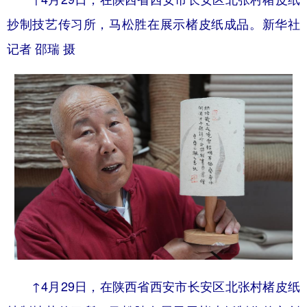
抄制技艺传习所，马松胜在展示楮皮纸成品。新华社
记者 邵瑞 摄
↑4月29日，在陕西省西安市长安区北张村楮皮纸