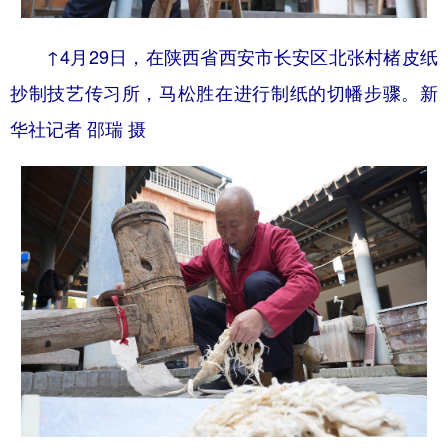
↑4月29日，在陕西省西安市长安区北张村楮皮纸
抄制技艺传习所，马松胜在进行制纸的切幡步骤。新
华社记者 邵瑞 摄