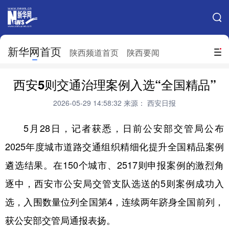
手机新华网
网站地图
新华网首页
搜索
陕西频道首页
陕西要闻
地方频道
西安5则交通治理案例入选“全国精品”
北京
天津
河北
山西
2026-05-29 14:58:32
来源： 西安日报
辽宁
吉林
上海
江苏
5月28日，记者获悉，日前公安部交管局公布
浙江
安徽
福建
江西
2025年度城市道路交通组织精细化提升全国精品案例
山东
河南
湖北
湖南
遴选结果。在150个城市、2517则申报案例的激烈角
广东
广西
海南
重庆
逐中，西安市公安局交管支队选送的5则案例成功入
选，入围数量位列全国第4，连续两年跻身全国前列，
四川
贵州
云南
西藏
获公安部交管局通报表扬。
陕西
甘肃
青海
宁夏