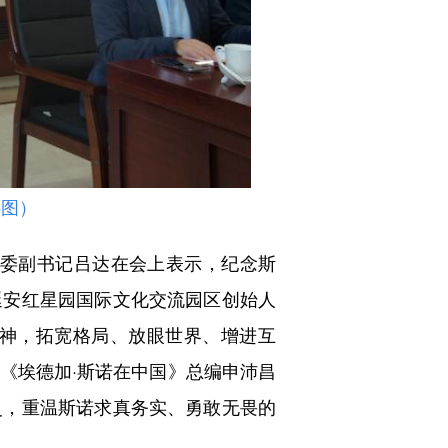
供图）
委副书记吕达在会上表示，纪念斯
延安红星园国际文化交流园区创始人
神，拓宽格局、放眼世界、增进互
《埃德加·斯诺在中国》总编申沛昌
史，重温斯诺求真务实、勇敢无畏的