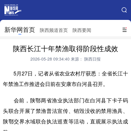
手机新华网
网站地图
新华网首页
搜索
陕西频道首页
陕西要闻
地方频道
陕西长江十年禁渔取得阶段性成效
北京
天津
河北
山西
2026-05-28 09:34:40
来源： 陕西日报
辽宁
吉林
上海
江苏
5月27日，记者从省农业农村厅获悉：全省长江十
浙江
安徽
福建
江西
年禁渔工作推进会日前在安康市白河县召开。
山东
河南
湖北
湖南
会前，陕鄂两省渔业执法部门在白河县下卡子码
广东
广西
海南
重庆
头联合开展了禁渔普法宣传、销毁没收的禁用渔具、
四川
贵州
云南
西藏
陕鄂交界水域联合执法巡查等活动，直观展示执法成
陕西
甘肃
青海
宁夏