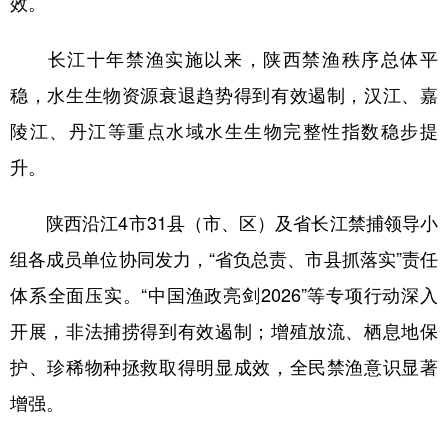
效。
新疆
内蒙古
黑龙江
长江十年禁渔实施以来，陕西禁渔秩序总体平
稳，水生生物资源衰退趋势得到有效遏制，汉江、嘉
陵江、丹江等重点水域水生生物完整性指数稳步提
升。
陕西沿江4市31县（市、区）及省长江禁捕领导小
组各成员单位协同发力，“省负总责、市县抓落实”责任
体系全面压实。“中国渔政亮剑2026”等专项行动深入
开展，非法捕捞得到有效遏制；增殖放流、栖息地保
护、珍稀物种拯救取得明显成效，全民禁渔意识显著
增强。