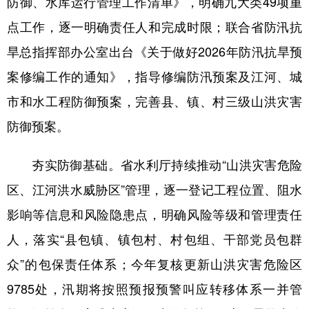
防御、水库运行管理工作清单》，明确九大类49项重
新疆
内蒙古
黑龙江
点工作，逐一明确责任人和完成时限；联合省防汛抗
旱总指挥部办公室出台《关于做好2026年防汛抗旱预
案修编工作的通知》，指导修编防汛预案及江河、城
市和水工程防御预案，完善县、镇、村三级山洪灾害
防御预案。
夯实防御基础。省水利厅持续推动“山洪灾害危险
区、江河洪水威胁区”管理，逐一登记工程位置、阻水
影响等信息和风险隐患点，明确风险等级和管理责任
人，落实“县包镇、镇包村、村包组、干部党员包群
众”的包保责任体系；今年复核更新山洪灾害危险区
9785处，汛期将按照预报预警叫应转移体系一并管