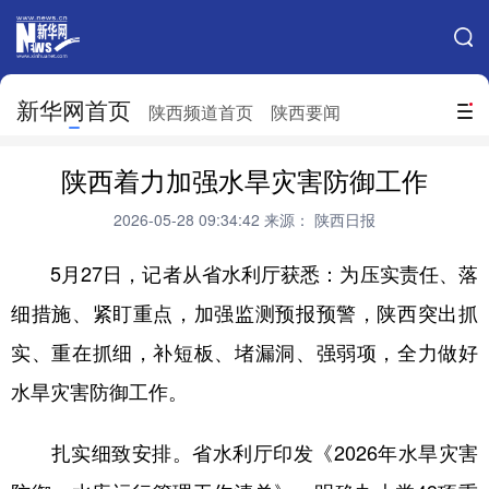
手机新华网
网站地图
新华网首页
搜索
陕西频道首页
陕西要闻
地方频道
陕西着力加强水旱灾害防御工作
北京
天津
河北
山西
2026-05-28 09:34:42
来源： 陕西日报
辽宁
吉林
上海
江苏
5月27日，记者从省水利厅获悉：为压实责任、落
浙江
安徽
福建
江西
细措施、紧盯重点，加强监测预报预警，陕西突出抓
山东
河南
湖北
湖南
实、重在抓细，补短板、堵漏洞、强弱项，全力做好
广东
广西
海南
重庆
水旱灾害防御工作。
四川
贵州
云南
西藏
扎实细致安排。省水利厅印发《2026年水旱灾害
陕西
甘肃
青海
宁夏