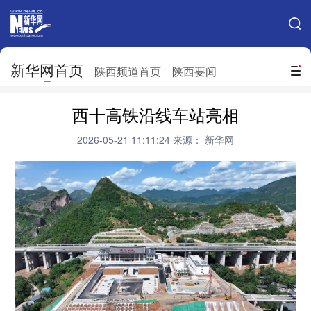
手机新华网
网站地图
新华网首页
搜索
陕西频道首页
陕西要闻
地方频道
西十高铁沿线车站亮相
北京
天津
河北
山西
2026-05-21 11:11:24
来源： 新华网
辽宁
吉林
上海
江苏
浙江
安徽
福建
江西
山东
河南
湖北
湖南
广东
广西
海南
重庆
四川
贵州
云南
西藏
陕西
甘肃
青海
宁夏