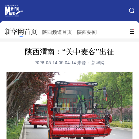
手机新华网
网站地图
新华网首页
搜索
陕西频道首页
陕西要闻
地方频道
陕西渭南：“关中麦客”出征
北京
天津
河北
山西
2026-05-14 09:04:14
来源： 新华网
辽宁
吉林
上海
江苏
浙江
安徽
福建
江西
山东
河南
湖北
湖南
广东
广西
海南
重庆
四川
贵州
云南
西藏
陕西
甘肃
青海
宁夏