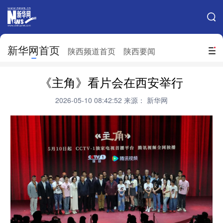
手机新华网
网站地图
新华网首页
搜索
陕西频道首页
陕西要闻
地方频道
《主角》看片会在西安举行
北京
天津
河北
山西
2026-05-10 08:42:52
来源： 新华网
辽宁
吉林
上海
江苏
浙江
安徽
福建
江西
山东
河南
湖北
湖南
广东
广西
海南
重庆
四川
贵州
云南
西藏
陕西
甘肃
青海
宁夏