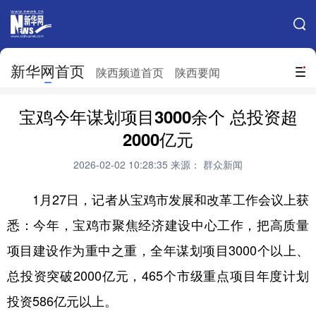
手机新华网
网站地图
新华网首页
搜索
陕西频道首页
陕西要闻
地方频道
宝鸡今年谋划项目3000余个 总投资超
北京
天津
河北
山西
2000亿元
辽宁
吉林
上海
江苏
2026-02-02 10:28:35
来源： 群众新闻
浙江
安徽
福建
江西
1月27日，记者从宝鸡市发展和改革工作会议上获
山东
河南
湖北
湖南
悉：今年，宝鸡市聚焦经济建设中心工作，把高质量
项目建设作为重中之重，全年谋划项目3000个以上、
广东
广西
海南
重庆
总投资突破2000亿元，465个市级重点项目年度计划
四川
贵州
云南
西藏
投资586亿元以上。
陕西
甘肃
青海
宁夏