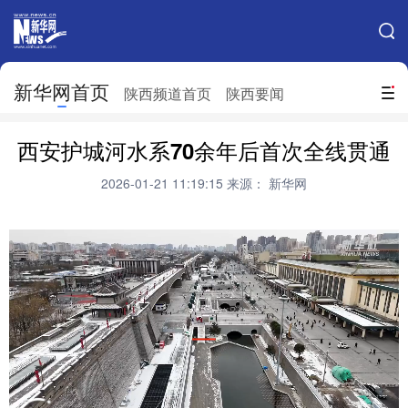
手机新华网
网站地图
新华网首页
搜索
陕西频道首页
陕西要闻
地方频道
西安护城河水系70余年后首次全线贯通
北京
天津
河北
山西
2026-01-21 11:19:15
来源： 新华网
辽宁
吉林
上海
江苏
浙江
安徽
福建
江西
山东
河南
湖北
湖南
广东
广西
海南
重庆
四川
贵州
云南
西藏
陕西
甘肃
青海
宁夏