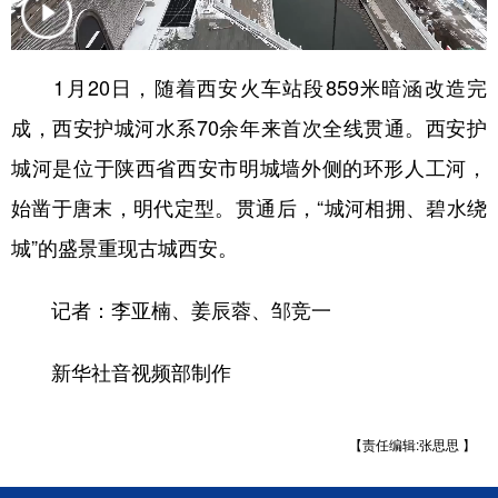
新疆
内蒙古
黑龙江
1月20日，随着西安火车站段859米暗涵改造完
成，西安护城河水系70余年来首次全线贯通。西安护
城河是位于陕西省西安市明城墙外侧的环形人工河，
始凿于唐末，明代定型。贯通后，“城河相拥、碧水绕
城”的盛景重现古城西安。
记者：李亚楠、姜辰蓉、邹竞一
新华社音视频部制作
【责任编辑:张思思 】