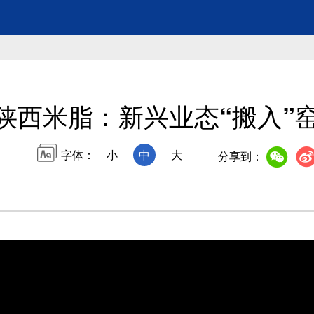
陕西米脂：新兴业态“搬入”
字体：
小
中
大
分享到：