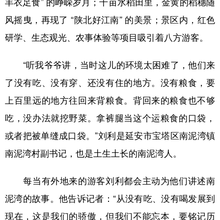
丰衣足食” 的峥嵘岁月；千亩水稻田里，金黄的稻穗随
风摇曳，再现了 “陕北好江南” 的美景；景区内，红色
研学、生态观光、农事体验等项目吸引着八方游客。
“听我爷爷讲，当时这儿的环境太困难了，他们来
了没有吃、没有穿、还没有住的地方。没有粮食，要
上百里远的地方往回来背粮食。背回来的粮食也不够
吃，没办法就挖野菜。拿裤腿当这个运粮食的口袋，
或者把被单缝成口袋。”刘利是延安市宝塔区南泥湾镇
南泥湾村副书记，也是土生土长的南泥湾人。
每当有外地来的游客刘利都会主动为他们讲述南
泥湾的故事。他告诉记者：“从没有吃、没有喝发展到
现在，这是我们的骄傲，但我们不能忘本，要铭记历