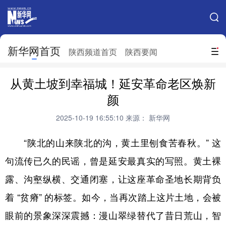
手机新华网
网站地图
新华网首页
搜索
陕西频道首页
陕西要闻
地方频道
从黄土坡到幸福城！延安革命老区焕新
北京
天津
河北
山西
颜
辽宁
吉林
上海
江苏
2025-10-19 16:55:10
来源： 新华网
浙江
安徽
福建
江西
“陕北的山来陕北的沟，黄土里刨食苦春秋。” 这
山东
河南
湖北
湖南
句流传已久的民谣，曾是延安最真实的写照。黄土裸
露、沟壑纵横、交通闭塞，让这座革命圣地长期背负
广东
广西
海南
重庆
着 “贫瘠” 的标签。如今，当再次踏上这片土地，会被
四川
贵州
云南
西藏
眼前的景象深深震撼：漫山翠绿替代了昔日荒山，智
陕西
甘肃
青海
宁夏