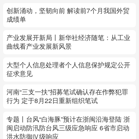
创新涌动，坚韧向前 解读前7个月我国外贸
多语种频道
成绩单
English
Español
Français
عربى
产业发展开新局丨
新华社经济随笔：从工业
Русский язык
日本語
한국어
曲线看产业发展新风景
Deutsch
Português
大型个人信息处理者个人信息保护规定公开
征求意见
河南“三支一扶”招募笔试确认存在作弊犯罪
行为
定于8月22日重新组织笔试
专题丨
台风“白海豚”预计在浙闽沿海登陆
浙
闽启动防汛防台风三级应急响应
6省市启动
洪水防御Ⅳ级响应