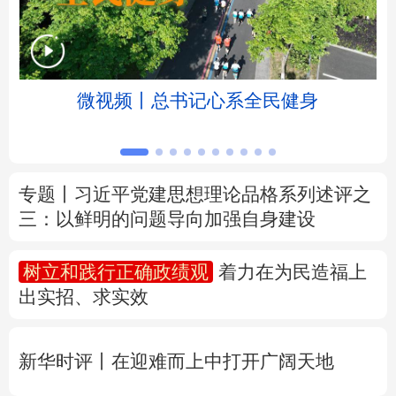
北京
天津
河北
山西
辽宁
吉林
上海
江苏
微视频丨总书记心系全民健身
浙江
安徽
福建
江西
山东
河南
湖北
湖南
专题丨
习近平党建思想理论品格系列述评之
三：以鲜明的问题导向加强自身建设
广东
广西
海南
重庆
四川
贵州
云南
西藏
树立和践行正确政绩观
着力在为民造福上
出实招、求实效
陕西
甘肃
青海
宁夏
新疆
内蒙古
黑龙江
新华时评丨在迎难而上中打开广阔天地