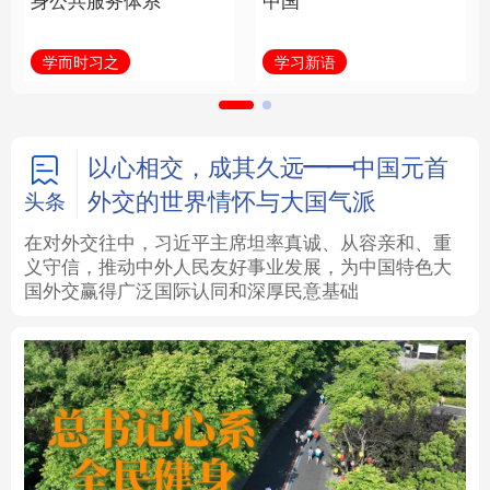
身公共服务体系
中国
法律
中央文件
金融
汽车
学而时习之
学习新语
食品
人居
信息化
数字经济
学术中国
乡村振兴
银龄
溯源中国
以心相交，成其久远——中国元首
外交的世界情怀与大国气派
头条
城市
旅游
能源
会展
在对外交往中，习近平主席坦率真诚、从容亲和、重
义守信，推动中外人民友好事业发展，为中国特色大
彩票
娱乐
时尚
悦读
国外交赢得广泛国际认同和深厚民意基础
公益
一带一路
亚太网
上市公司
文化产业
地方频道