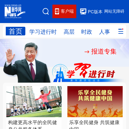
客户端
网站无障碍
PC版本
首页
网站地图
学习进行时
高层
时政
人事
国际
报道专集
学习进行时
高层
时政
人事
国际
财经
网评
港澳
台湾
思客智库
全球连线
教育
科技
科创
量子
体育
文化
书画
健康
军事
构建更高水平的全民健
乐享全民健身 共筑健康
访谈
视频
图片
政务