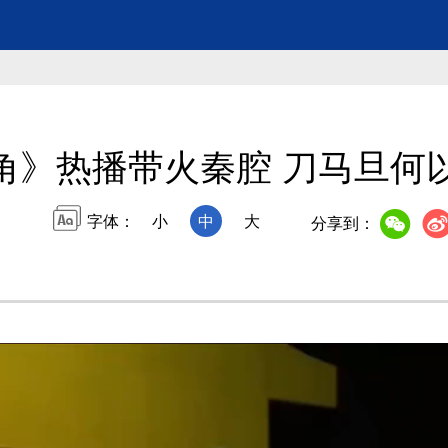
角》热播带火秦腔 刀马旦何
字体：
小
中
大
分享到：